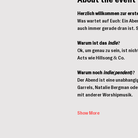
About the event
Herzlich willkommen zur erst
Was wartet auf Euch: Ein Abe
auch immer gerade dran ist. S
Warum ist das 
Indie
?
Ok, um genau zu sein, ist nic
Acts wie Hillsong & Co. 
Warum noch 
indie(pendent)
? 
Der Abend ist eine unabhängi
Garrels, Natalie Bergman ode
mit anderer Worshipmusik. 
Show More