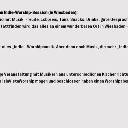
en Indie-Worship-Session (in Wiesbaden)!
nd mit Musik, Freude, Lobpreis, Tanz, Snacks, Drinks, gute Gespräc
tattfinden wird das alles an einem wunderbaren Ort in Wiesbaden – 
ht alles „Indie“-Worshipmusik. Aber dann doch Musik, die mehr „Indi
ge Veranstaltung mit Musikern aus unterschiedlichen Kirchenrichtun
r IslaVistaWorship mögen und beschlossen haben einen Worshipaben