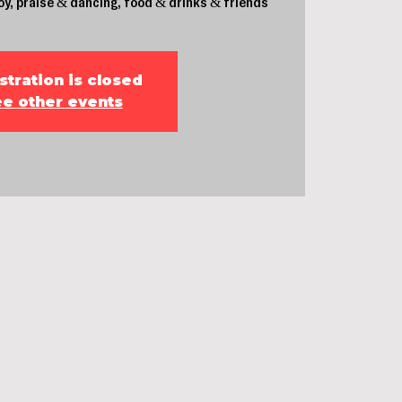
joy, praise & dancing, food & drinks & friends
stration is closed
e other events