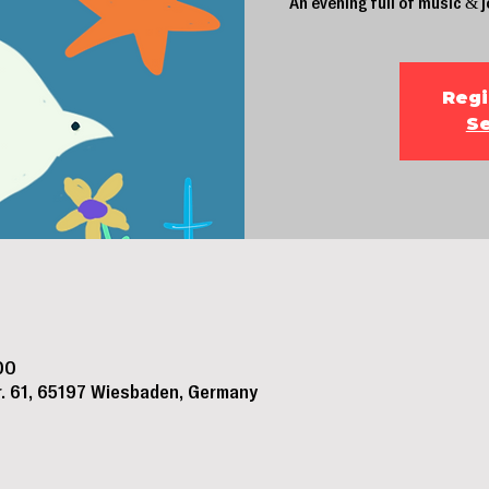
An evening full of music & 
Regi
Se
00
tr. 61, 65197 Wiesbaden, Germany