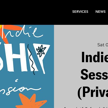
SERVICES
NEWS
Sat 
Indi
Sess
(Priv